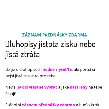
ZÁZNAM PŘEDNÁŠKY ZDARMA
Dluhopisy jistota zisku nebo
jistá ztráta
Už jsi o dluhopisech
hodně slyšel/la
, ale pořád si
nejsi jistá zda je to pro tebe.
Nevíš,
jak si vlastně vybrat
a jaké
nástrahy
na tebe
číhají?
Stáhni si
záznam přednášky zdarma
a buď o krok