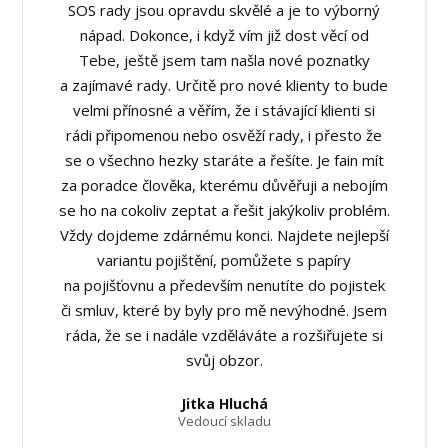
SOS rady jsou opravdu skvělé a je to výborný
nápad. Dokonce, i když vím již dost věcí od
Tebe, ještě jsem tam našla nové poznatky
a zajímavé rady. Určitě pro nové klienty to bude
velmi přínosné a věřím, že i stávající klienti si
rádi připomenou nebo osvěží rady, i přesto že
se o všechno hezky staráte a řešíte. Je fain mít
za poradce člověka, kterému důvěřuji a nebojím
se ho na cokoliv zeptat a řešit jakýkoliv problém.
Vždy dojdeme zdárnému konci. Najdete nejlepší
variantu pojištění, pomůžete s papíry
na pojišťovnu a především nenutíte do pojistek
či smluv, které by byly pro mě nevýhodné. Jsem
ráda, že se i nadále vzděláváte a rozšiřujete si
svůj obzor.
Jitka Hluchá
Vedoucí skladu