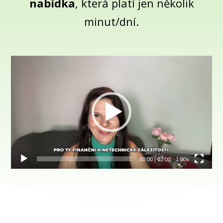
nabídka
, která platí jen několik
minut/dní.
Video
přehrávač
00:00
|
02:00
1.00x