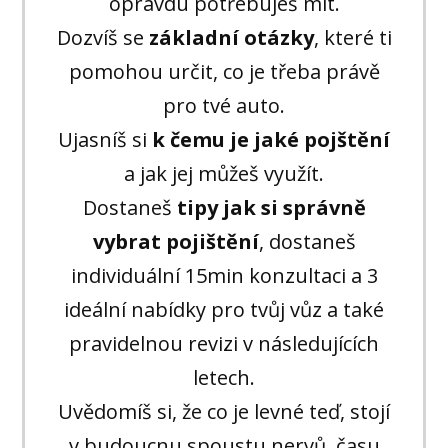
opravdu potřebuješ mít.
Dozvíš se
základní otázky
, které ti
pomohou určit, co je třeba právě
pro tvé auto.
Ujasníš si
k čemu je jaké pojštění
a jak jej můžeš využít.
Dostaneš
tipy jak si správně
vybrat pojištění
, dostaneš
individuální 15min konzultaci a 3
ideální nabídky pro tvůj vůz a také
pravidelnou revizi v následujících
letech.
Uvědomíš si, že co je levné teď, stojí
v budoucnu spoustu nervů, času