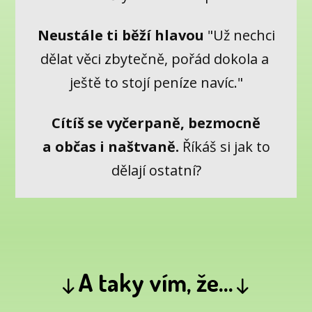
Neustále ti běží hlavou
"Už nechci
dělat věci zbytečně, pořád dokola a
ještě to stojí peníze navíc."
Cítíš se vyčerpaně, bezmocně
a občas i naštvaně.
Říkáš si jak to
dělají ostatní?
↓
A taky vím, že...
↓