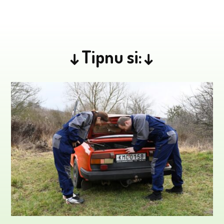
↓Tipnu si:↓