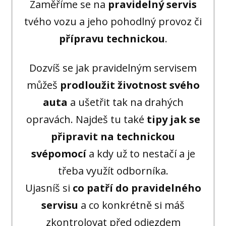
Zaměříme se na
pravidelný servis
tvého vozu a jeho pohodlný provoz či
přípravu technic
kou
.
Dozvíš se jak pravidelným servisem
můžeš
prodloužit životnost svého
auta
a ušetřit tak na drahých
opravách. Najdeš tu také
tipy jak se
připravit na technickou
svépomocí
a kdy už to nestačí a je
třeba využít odborníka.
Ujasníš si
co patří do pravidelného
servisu
a co konkrétně si máš
zkontrolovat před odjezdem