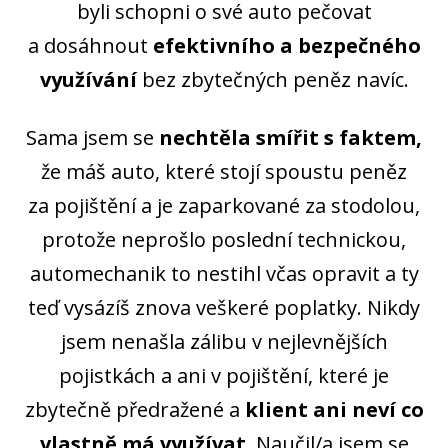
byli schopni o své auto pečovat
a dosáhnout
efektivního a bezpečného
využívání
bez zbytečných peněz navíc.
Sama jsem se
nechtěla smířit s faktem,
že máš auto, které stojí spoustu peněz
za pojištění a je zaparkované za stodolou,
protože neprošlo poslední technickou,
automechanik to nestihl včas opravit a ty
teď vysázíš znova veškeré poplatky. Nikdy
jsem nenašla zálibu v nejlevnějších
pojistkách a ani v pojištění, které je
zbytečně předražené a
klient ani neví co
vlastně má využívat
. Naučil/a jsem se