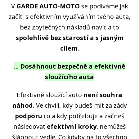
V
GARDE AUTO-MOTO
se podíváme jak
začít s efektivním využíváním tvého auta,
bez zbytečných nákladů navíc a to
spolehlivě bez starostí a s jasným
cílem.
... Dosáhnout bezpečně a efektivně
sloužícího auta
Efektivně sloužící auto
není souhra
náhod
. Ve chvíli, kdy budeš mít za zády
podporu
co a kdy potřebuje a začneš
následovat
efektivní kroky
, nemůžeš
šlápnout vedle. Co kdyby na to všechno