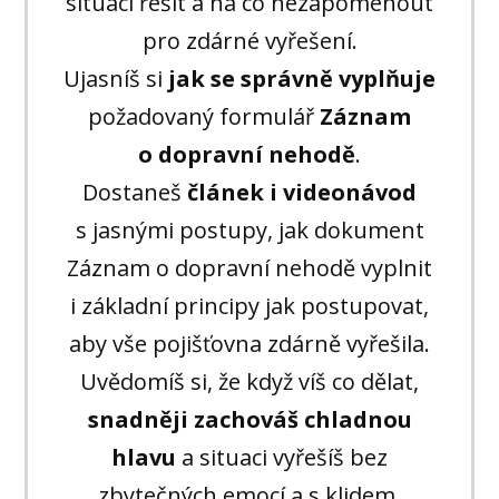
situaci řešit a na co nezapomenout
pro zdárné vyřešení.
Ujasníš si
jak se správně vyplňuje
požadovaný formulář
Záznam
o dopravní nehodě
.
Dostaneš
článek i videonávod
s jasnými postupy, jak dokument
Záznam o dopravní nehodě vyplnit
i základní principy jak postupovat,
aby vše pojišťovna zdárně vyřešila.
Uvědomíš si, že když víš co dělat,
snadněji zachováš chladnou
hlavu
a situaci vyřešíš bez
zbytečných emocí a s klidem.