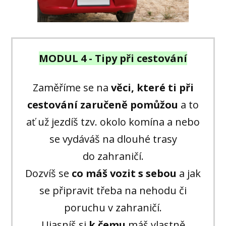
MODUL 4 - Tipy při cestování
Zaměříme se na
věci, které ti při
cestování zaručeně pomůžou
a to
ať už jezdíš tzv. okolo komína a nebo
se vydáváš na dlouhé trasy
do zahraničí.
Dozvíš se
co máš vozit s sebou
a jak
se připravit třeba na nehodu či
poruchu v zahraničí.
Ujasníš si
k čemu
máš vlastně