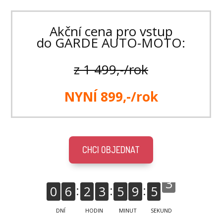
Akční cena pro vstup
do GARDE AUTO-MOTO:
z 1 499,-/rok
NYNÍ 899,-/rok
CHCI OBJEDNAT
0
6
2
3
5
9
5
2
DNÍ
HODIN
MINUT
SEKUND