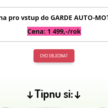
na pro vstup do GARDE AUTO-MO
Cena: 1 499,-/rok
CHCI OBJEDNAT
↓Tipnu si:↓