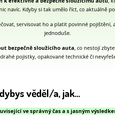
h k efektivně a bezpečně sloužícímu autu
, k
ic navíc. Kdyby si tak umělo říct, co aktuálně p
ovat, servisovat ho a platit povinné pojištění, al
jednoduše.
ut bezpečně sloužícího auta
, co nestojí zbyt
rahé pojistky, opakované technické či nevyře
dybys věděl/a, jak...
 související ve správný čas a s jasným výsledk