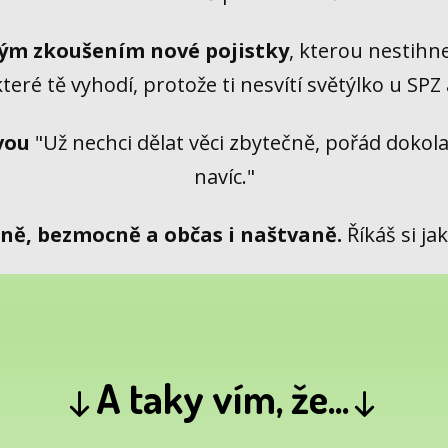
lým zkoušením nové pojistky
, kterou nestihne
které tě vyhodí, protože ti nesvítí světýlko u SPZ 
vou
"Už nechci dělat věci zbytečně, pořád dokola 
navíc."
aně, bezmocně a občas i naštvaně.
Říkáš si jak
↓
A taky vím, že...
↓