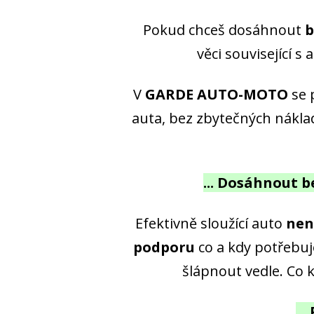
Pokud chceš dosáhnout
b
věci související 
V
GARDE AUTO-MOTO
se 
auta, bez zbytečných nákla
... Dosáhnout b
Efektivně sloužící auto
nen
podporu
co a kdy potřebuj
šlápnout vedle. Co 
..