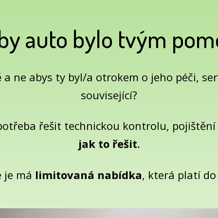
aby auto bylo tvým po
ě
a ne abys ty byl/a otrokem o jeho péči, serv
související?
 potřeba řešit technickou kontrolu, pojištění
jak to řešit.
e je má
limitovaná nabídka
, která platí d