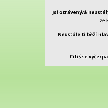
Jsi otrávený/á neustá
ze 
Neustále ti běží hla
Cítíš se vyčerp