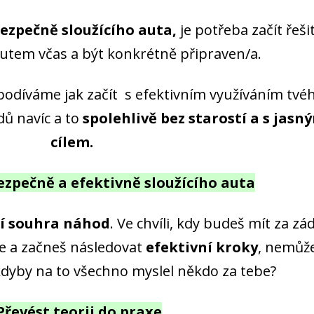
ezpečně sloužícího auta,
je potřeba začít řeši
s autem včas a být konkrétně připraven/a.
podíváme jak začít s efektivním využíváním tvé
dů navíc a to
spolehlivě bez starostí a s jasn
cílem.
ezpečně a efektivně sloužícího auta
í souhra náhod
. Ve chvíli, kdy budeš mít za zá
e a začneš následovat
efektivní kroky
, nemůž
kdyby na to všechno myslel někdo za tebe?
. Převést teorii do praxe