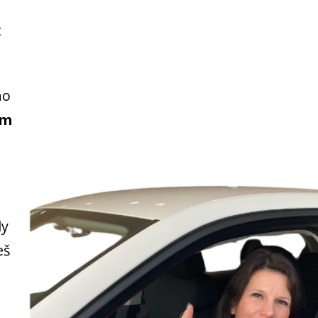
t
ho
ým
dy
eš