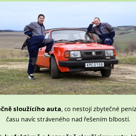
čně sloužícího auta
, co nestojí zbytečné pen
času navíc stráveného nad řešením blbostí.