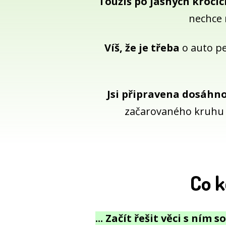
Toužíš po jasných krocíc
nechce n
Víš, že je třeba
o auto peč
Jsi připravena dosáhno
začarovaného kruhu d
Co k
... Začít řešit věci s ním