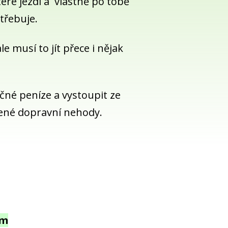
teré jezdí a vlastně po tobě
otřebuje.
e musí to jít přece i nějak
ečné peníze a vystoupit ze
šené dopravní nehody.
em