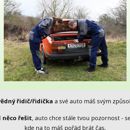
vědný řidič/řidička
a své auto máš svým způso
 něco řešit
, auto chce stále tvou pozornost - se
kde na to máš pořád brát čas.