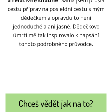
a relativně snadné
. Sama jsem prošla
cestu příprav na posleldní cestu s mým
dědečkem a opravdu to není
jednoduché a ani jasné. Dědečkovo
úmrtí mě tak inspirovalo k napsání
tohoto podrobného průvodce.
Chceš vědět jak na to?