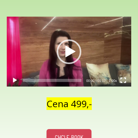
Video
přehrávač
00:00
|
01:17
1.00x
Cena 499,-
CHCI E-BOOK