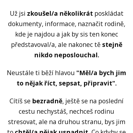
Už jsi
zkoušel/a několikrát
poskládat
dokumenty, informace, naznačit rodině,
kde je najdou a jak by sis ten konec
představoval/a, ale nakonec tě
stejně
nikdo neposlouchal.
Neustále ti běží hlavou
"Měl/a bych jim
to nějak říct, sepsat, připravit".
Cítíš se
bezradně
, ještě se na poslední
cestu nechystáš, nechceš rodinu
stresovat, ale na druhou stranu, bys jim
to
chtěl/a nějak usnadnit
. Co kdyby se