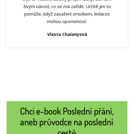
živým návod, co se má zařídit. Určitě jim to
pomůže, když zasažení smutkem, ledacos
mohou opomenout.
Vlasta Chalanyová
Chci e-book Poslední přání,
aneb průvodce na poslední
cestě