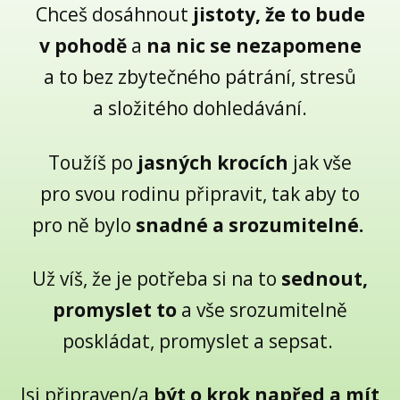
Chceš dosáhnout
jistoty, že to bude
v pohodě
a
na nic se nezapomene
a to bez zbytečného pátrání, stresů
a složitého dohledávání.
Toužíš po
jasných krocích
jak vše
pro svou rodinu připravit, tak aby to
pro ně bylo
snadné a srozumitelné.
Už víš, že je potřeba si na to
sednout,
promyslet to
a vše srozumitelně
poskládat, promyslet a sepsat.
Jsi připraven/a
být o krok napřed a mít