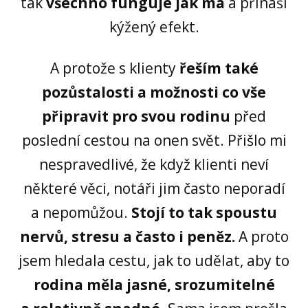
tak
všechno funguje jak má
a přináší
kýžený efekt.
A protože s klienty
řeším také
pozůstalosti a možnosti co vše
připravit pro svou rodinu
před
poslední cestou na onen svět. Přišlo mi
nespravedlivé, že když klienti neví
některé věci, notáři jim často neporadí
a nepomůžou.
Stojí to tak spoustu
nervů, stresu a často i peněz.
A proto
jsem hledala cestu, jak to udělat, aby to
rodina měla jasné, srozumitelné