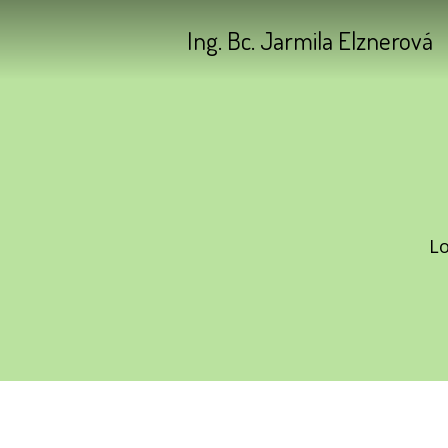
Ing. Bc. Jarmila Elznerová
Lo