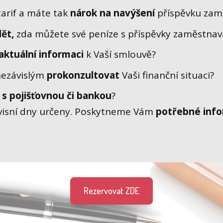
tarif a máte tak
nárok na navýšení
příspěvku zam
ět,
zda můžete své peníze s příspěvky zaměstnav
aktuální informaci
k Vaší smlouvě?
nezávislým
prokonzultovat
Vaši finanční situaci?
 s pojišťovnou či bankou
?
rvisní dny určeny. Poskytneme Vám
potřebné inf
Rezervovat ZDE