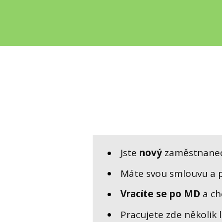
Jste
nový
zaměstnane
Máte svou smlouvu a 
Vracíte se po MD
a ch
Pracujete zde několik 