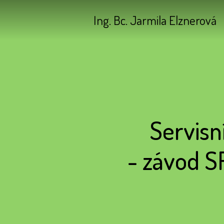
Ing. Bc. Jarmila Elznerová
Servisn
- závod S