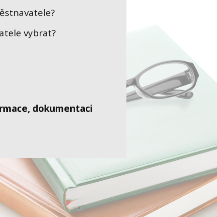
ěstnavatele?
atele vybrat?
ormace, dokumentaci