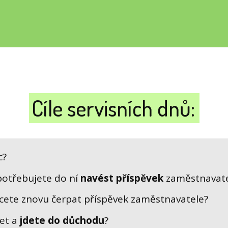
Cíle servisních dnů:
c?
potřebujete do ní
navést příspěvek
zaměstnavate
cete znovu čerpat příspěvek zaměstnavatele?
let a
jdete do důchodu
?