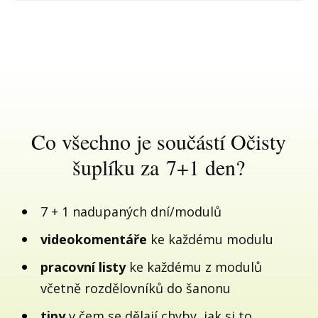
Co všechno je součástí Očisty
šuplíku za 7+1 den?
7 + 1 nadupaných dní/modulů
videokomentáře
ke každému modulu
pracovní listy
ke každému z modulů
včetně rozdělovníků do šanonu
tipy
v čem se dělají chyby, jak si to