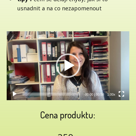
usnadnit a na co nezapomenout
Video
přehrávač
00:00
|
00:58
1.00x
Cena produktu: