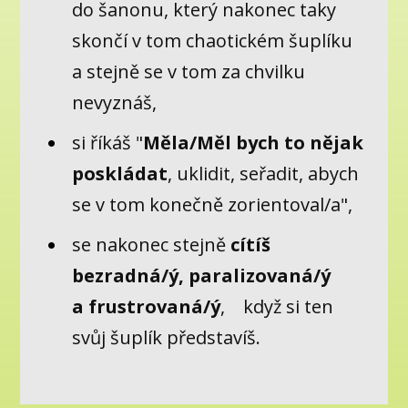
do šanonu, který nakonec taky
skončí v tom chaotickém šuplíku
a stejně se v tom za chvilku
nevyznáš,
si říkáš "
Měla/Měl bych to nějak
poskládat
, uklidit, seřadit, abych
se v tom konečně zorientoval/a",
se nakonec stejně
cítíš
bezradná/ý, paralizovaná/ý
a frustrovaná/ý
, když si ten
svůj šuplík představíš.