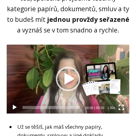
kategorie papírů, dokumentů, smluv a ty
to budeš mít
jednou provždy seřazené
a vyznáš se v tom snadno a rychle.
Video
přehrávač
00:00
|
00:50
1.00x
Už se těšíš, jak máš všechny papíry,
dokumenty, smlouvy a jiné doklady