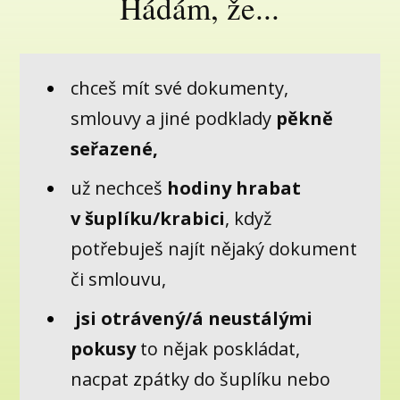
Hádám, že...
chceš mít své dokumenty,
smlouvy a jiné podklady
pěkně
seřazené,
už nechceš
hodiny hrabat
v šuplíku/krabici
, když
potřebuješ najít nějaký dokument
či smlouvu,
jsi otrávený/á neustálými
pokusy
to nějak poskládat,
nacpat zpátky do šuplíku nebo