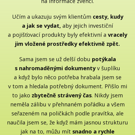
na informace zvenčí.
Učím a ukazuju svým klientům
cesty, kudy
a jak se vydat,
aby jejich investiční
a pojišťovací produkty byly efektivní a
vracely
jim vložené prostředky efektivně zpět.
Sama jsem se už delší dobu
potýkala
s nahromaděnými dokumenty
v šuplíku
a když bylo něco potřeba hrabala jsem se
v tom a hledala potřebný dokument. Přišlo mi
to jako
zbytečně strávený čas
. Nikdy jsem
neměla zálibu v přehnaném pořádku a všem
seřazeném na poličkách podle pravítka, ale
naučila jsem se, že když mám jasnou strukturu
jak na to, můžu mít
snadno a rychle