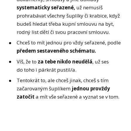
systematicky seřazené,
už nemusíš
prohrabávat všechny šuplíky či krabice, když
budeš hledat třeba kupní smlouvu na byt,
rodný list dětí či svou pracovní smlouvu.
Chceš to mít jednou pro vždy seřazené, podle
předem sestaveného schématu.
Víš, že to
za tebe nikdo neudělá
, už ses
do toho i párkrát pustil/a.
Tentokrát to, ale chceš jinak, chceš s tím
začarovaným šuplíkem
jednou provždy
zatočit
a mít vše seřazené a vyznat se v tom.