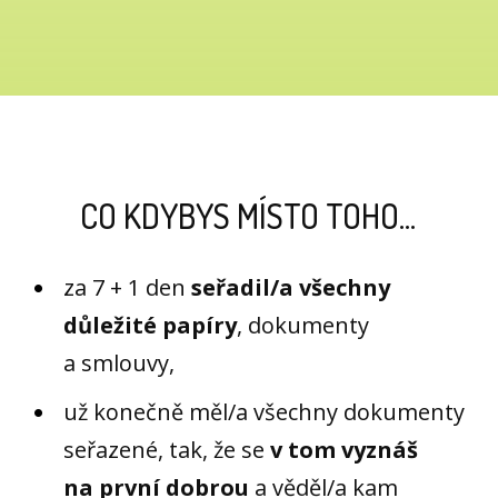
CO KDYBYS MÍSTO TOHO...
za 7 + 1 den
seřadil/a všechny
důležité papíry
, dokumenty
a smlouvy,
už konečně měl/a všechny dokumenty
seřazené, tak, že se
v tom vyznáš
na první dobrou
a věděl/a kam