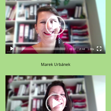
Video
přehrávač
00:00
|
18:44
1.00x
Marek Urbánek
Video
přehrávač