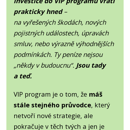
investice do VIP programu vrátí
prakticky hned
–
na vyřešených škodách, nových
pojistných událostech, úpravách
smluv, nebo výrazně výhodnějších
podmínkách. Ty peníze nejsou
„někdy v budoucnu“.
Jsou tady
a teď.
VIP program je o tom, že
máš
stále stejného průvodce
, který
netvoří nové strategie, ale
pokračuje v těch tvých a jen je