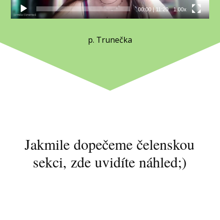
00:00
|
11:20
1.00x
p. Trunečka
Jakmile dopečeme čelenskou
sekci, zde uvidíte náhled;)