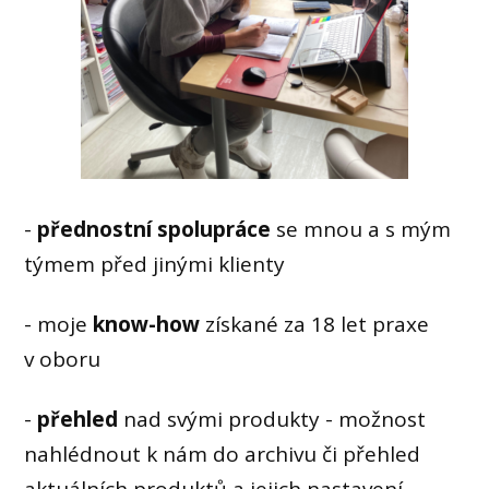
-
přednostní spolupráce
se mnou a s mým
týmem před jinými klienty
- moje
know-how
získané za 18 let praxe
v oboru
-
přehled
nad svými produkty - možnost
nahlédnout k nám do archivu či přehled
aktuálních produktů a jejich nastavení