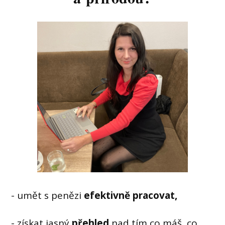
- umět s penězi
efektivně pracovat,
- získat jasný
přehled
nad tím co máš, co