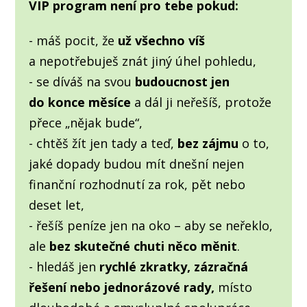
VIP program není pro tebe pokud:
- máš pocit, že
už všechno víš
a nepotřebuješ znát jiný úhel pohledu,
- se díváš na svou
budoucnost jen
do konce měsíce
a dál ji neřešíš, protože
přece „nějak bude“,
- chtěš žít jen tady a teď,
bez zájmu
o to,
jaké dopady budou mít dnešní nejen
finanční rozhodnutí za rok, pět nebo
deset let,
- řešíš peníze jen na oko – aby se neřeklo,
ale
bez skutečné chuti něco měnit
.
- hledáš jen
rychlé zkratky, zázračná
řešení nebo jednorázové rady,
místo