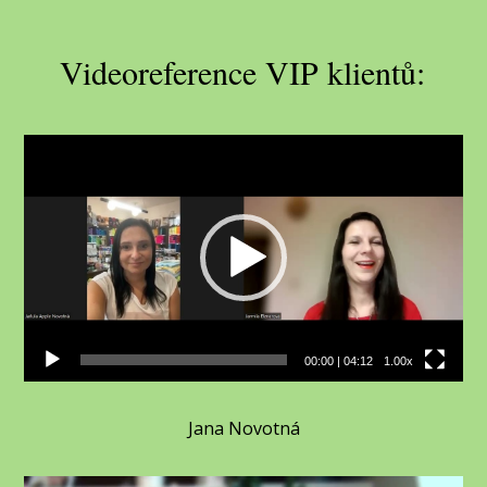
Videoreference VIP klientů:
Video
přehrávač
00:00
|
04:12
1.00x
Jana Novotná