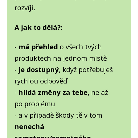
rozvíjí.
A jak to dělá?:
-
má přehled
o všech tvých
produktech na jednom místě
-
je dostupný
, když potřebuješ
rychlou odpověď
-
hlídá změny za tebe,
ne až
po problému
- a v případě škody tě v tom
nenechá
samotnou/samotného.