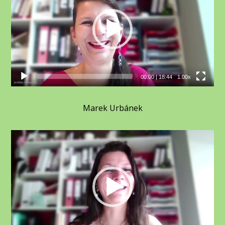
00:00
|
18:44
1.00x
Marek Urbánek
Video
přehrávač