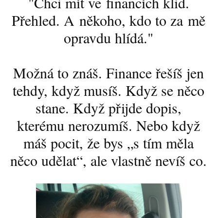
"Chci mít ve financích klid.
Přehled. A někoho, kdo to za mě
opravdu hlídá."
Možná to znáš. Finance řešíš jen
tehdy, když musíš. Když se něco
stane. Když přijde dopis,
kterému nerozumíš. Nebo když
máš pocit, že bys „s tím měla
něco udělat“, ale vlastně nevíš co.