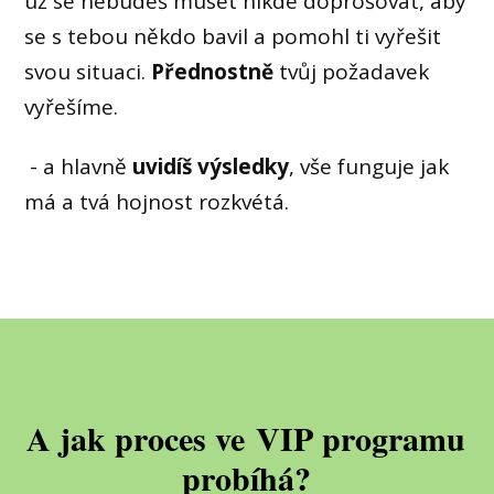
už se nebudeš muset nikde doprošovat, aby
se s tebou někdo bavil a pomohl ti vyřešit
svou situaci.
Přednostně
tvůj požadavek
vyřešíme.
- a hlavně
uvidíš výsledky
, vše funguje jak
má a tvá hojnost rozkvétá.
A jak proces ve VIP programu
probíhá?