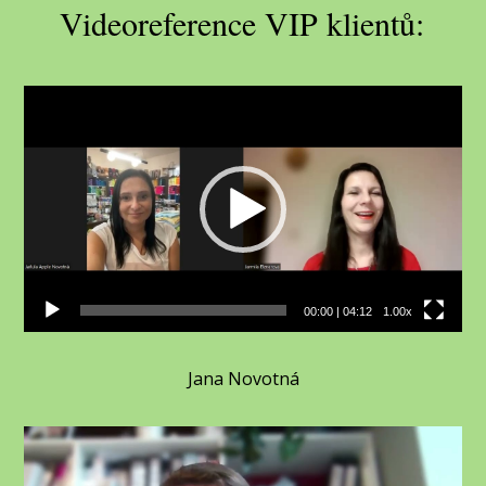
Videoreference VIP klientů:
Video
přehrávač
00:00
|
04:12
1.00x
Jana Novotná
Video
přehrávač