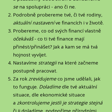
se
na spolupráci - ano či ne.
Podrobně probereme tvé, či tvé rodiny,
aktuální nastavení
ve financích i v životě.
Probereme, co od svých financí vlastně
očekáváš
- co ti tvé finance mají
přinést/přinášet? Jak a kam se má tvá
hojnost vyvíjet.
Nastavíme
strategii
na které začneme
postupně pracovat.
Za rok
zrevidujeme
co jsme udělali, jak
to funguje.
Doladíme
dle tvé aktuální
situace, dle ekonomické situace
a
zkontrolujeme jestli je strategie stejná
či ji doladíme, podpoříme přírodními