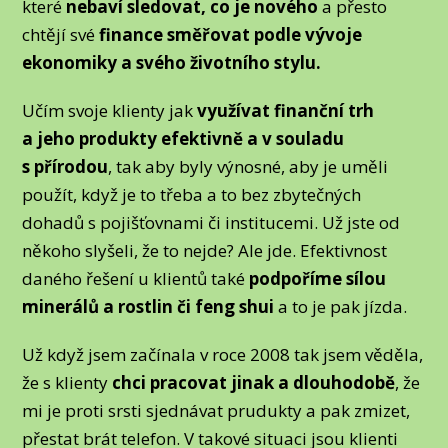
které
nebaví sledovat, co je nového
a přesto
chtějí své
finance směřovat podle vývoje
ekonomiky a svého životního stylu.
Učím svoje klienty jak
využívat finanční trh
a jeho produkty efektivně a v souladu
s přírodou
, tak aby byly výnosné, aby je uměli
použít, když je to třeba a to bez zbytečných
dohadů s pojišťovnami či institucemi. Už jste od
někoho slyšeli, že to nejde? Ale jde. Efektivnost
daného řešení u klientů také
podpoříme sílou
minerálů a rostlin či feng shui
a to je pak jízda.
Už když jsem začínala v roce 2008 tak jsem věděla,
že s klienty
chci pracovat jinak a dlouhodobě
, že
mi je proti srsti sjednávat prudukty a pak zmizet,
přestat brát telefon. V takové situaci jsou klienti