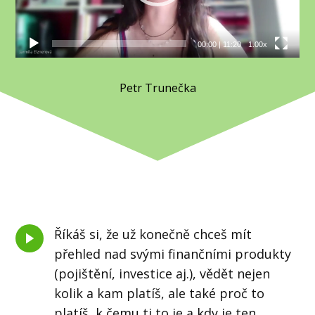
00:00
|
11:20
1.00x
Petr Trunečka
Říkáš si, že už konečně chceš mít
přehled nad svými finančními produkty
(pojištění, investice aj.), vědět nejen
kolik a kam platíš, ale také proč to
platíš, k čemu ti to je a kdy je ten