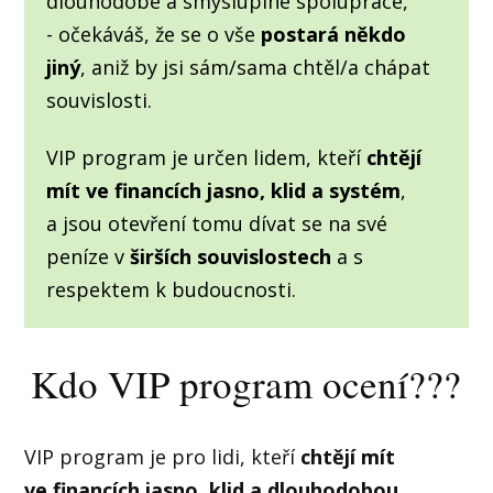
dlouhodobé a smysluplné spolupráce,
- očekáváš, že se o vše
postará někdo
jiný
, aniž by jsi sám/sama chtěl/a chápat
souvislosti.
VIP program je určen lidem, kteří
chtějí
mít ve financích jasno, klid a systém
,
a jsou otevření tomu dívat se na své
peníze v
širších souvislostech
a s
respektem k budoucnosti.
Kdo VIP program ocení???
VIP program je pro lidi, kteří
chtějí mít
ve financích jasno, klid a dlouhodobou