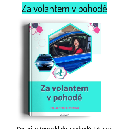
Za volantem v pohodě
Cestuj autem v klidu a pohodě,
tak že tě