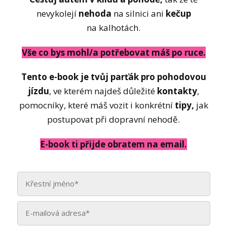
nevykolejí
nehoda
na silnici ani
kečup
na kalhotách.
Vše co bys mohl/a potřebovat máš po ruce.
Tento e-book je tvůj parťák pro pohodovou
jízdu
, ve kterém najdeš důležité
kontakty
,
pomocníky, které máš vozit i konkrétní
tipy,
jak
postupovat při dopravní nehodě.
E-book ti přijde obratem na email.