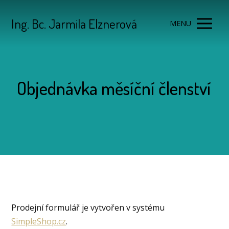
Ing. Bc. Jarmila Elznerová
MENU
Objednávka měsíční členství
Prodejní formulář je vytvořen v systému
SimpleShop.cz
.