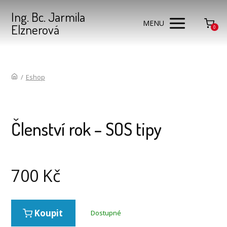
Ing. Bc. Jarmila
MENU
Elznerová
0
/
Eshop
Členství rok – SOS tipy
700
Kč
Koupit
Dostupné