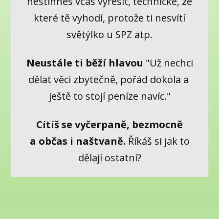
nestihneš včas vyřešit, technické, ze
které tě vyhodí, protože ti nesvítí
světýlko u SPZ atp.
Neustále ti běží hlavou
"Už nechci
dělat věci zbytečně, pořád dokola a
ještě to stojí peníze navíc."
Cítíš se vyčerpaně, bezmocně
a občas i naštvaně.
Říkáš si jak to
dělají ostatní?