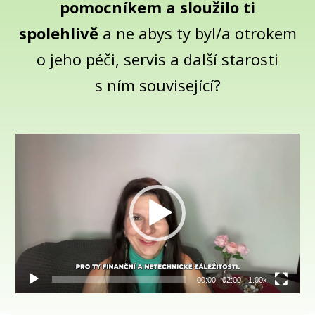
pomocníkem a sloužilo ti
spolehlivě
a ne abys ty byl/a otrokem
o jeho péči, servis a další starosti
s ním související?
Video
přehrávač
00:00
|
02:00
1.00x