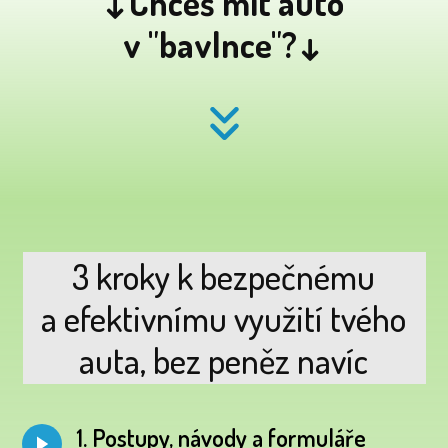
↓Chceš mít auto
v "bavlnce"?↓
3 kroky k bezpečnému
a efektivnímu využití tvého
auta, bez peněz navíc
1. Postupy, návody a formuláře