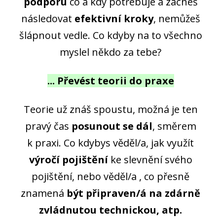
podporu
co a kdy potřebuje a začneš
následovat
efektivní kroky
, nemůžeš
šlápnout vedle. Co kdyby na to všechno
myslel někdo za tebe?
... Převést teorii do praxe
Teorie už znáš spoustu, možná je ten
pravý čas
posunout se dál
, směrem
k praxi. Co kdybys věděl/a, jak využít
výročí pojištění
ke slevnění svého
pojištění, nebo věděl/a , co přesně
znamená
být připraven/á na zdárně
zvládnutou technickou, atp.