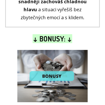
snadněji zachováš chladnou
hlavu
a situaci vyřešíš bez
zbytečných emocí a s klidem.
↓ BONUSY: ↓