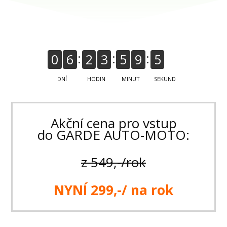
0
6
2
3
5
9
5
2
DNÍ
HODIN
MINUT
SEKUND
Akční cena pro vstup
do GARDE AUTO-MOTO:
z 549,-/rok
NYNÍ 299,-/ na rok