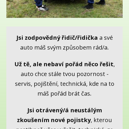
Jsi zodpovědný řidič/řidička
a své
auto máš svým způsobem rád/a.
Už tě, ale nebaví pořád něco řešit
,
auto chce stále tvou pozornost -
servis, pojištění, technická, kde na to
máš pořád brát čas.
Jsi otrávený/á neustálým
zkoušením nové pojistky
, kterou