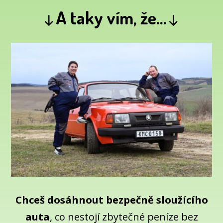
↓
A taky vím, že...
↓
Chceš dosáhnout bezpečně sloužícího
auta
, co nestojí zbytečné peníze bez