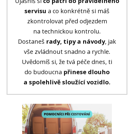
Ujasníš si
co patří do pravidelného
servisu
a co konkrétně si máš
zkontrolovat před odjezdem
na technickou kontrolu.
Dostaneš
rady, tipy a návody
, jak
vše zvládnout snadno a rychle.
Uvědomíš si, že tvá péče dnes, ti
do budoucna
přinese dlouho
a spolehlivě sloužící vozidlo.