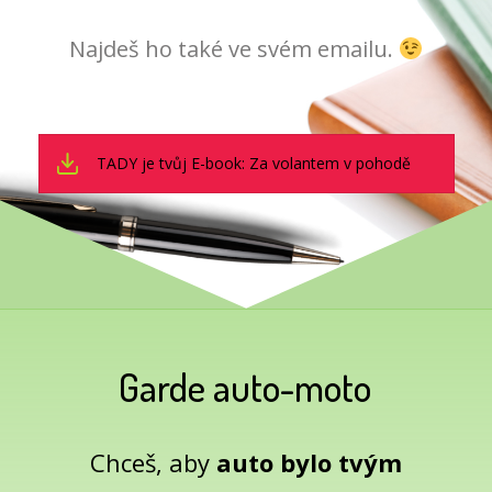
Najdeš ho také ve svém emailu.
TADY je tvůj E-book: Za volantem v pohodě
Garde auto-moto
Chceš, aby
auto bylo tvým