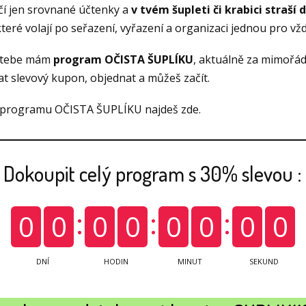
tačí jen srovnané účtenky a
v tvém šupleti či krabici straší 
které volají po seřazení, vyřazení a organizaci jednou pro vždy
 tebe mám
program OČISTA ŠUPLÍKU
, aktuálně za mimořá
dat slevový kupon, objednat a můžeš začít.
 programu OČISTA ŠUPLÍKU najdeš zde.
Dokoupit celý program s 30% slevou :
0
0
0
0
0
0
0
0
DNÍ
HODIN
MINUT
SEKUND