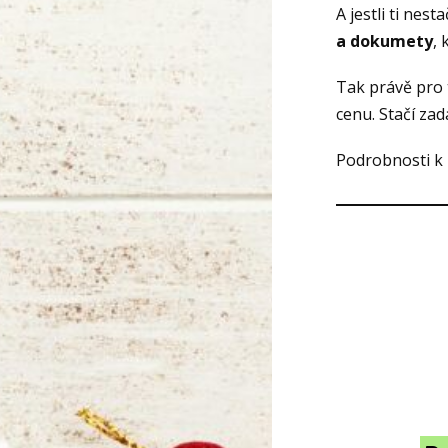
A jestli ti nes
a
dokumety
, 
Tak právě pro
cenu. Stačí za
Podrobnosti k