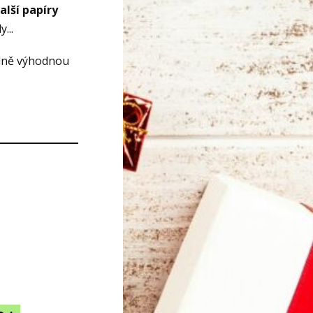
další papíry
...
dně výhodnou