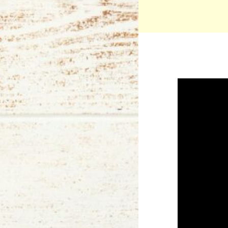
Video
přehrávač