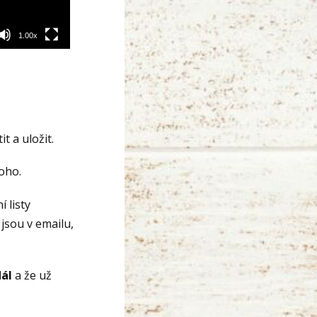
1.00x
t a uložit.
oho.
í listy
jsou v emailu,
dál
a že už