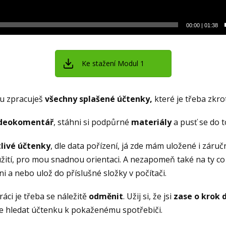
00:00
|
01:38
Ke stažení Modul 1
u zpracuješ
všechny splašené účtenky,
které je třeba zkroti
ideokomentář
, stáhni si podpůrné
materiály
a pusť se do t
livé účtenky
, dle data pořízení, já zde mám uložené i záručn
žití, pro mou snadnou orientaci. A nezapomeň také na ty co 
kni a nebo ulož do příslušné složky v počítači.
áci je třeba se náležitě
odměnit
. Užij si, že jsi
zase o krok 
e hledat účtenku k pokaženému spotřebiči.