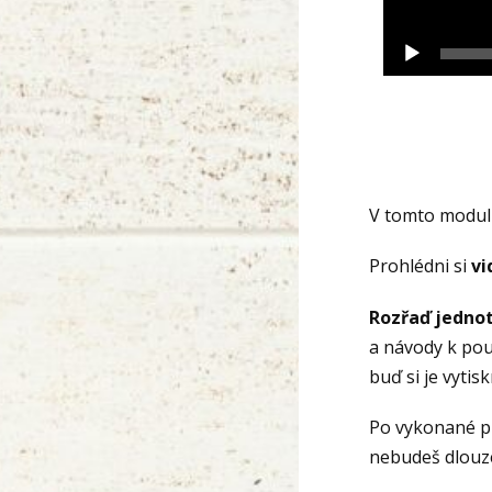
V tomto modul
Prohlédni si
v
Rozřaď jednot
a návody k pou
buď si je vytis
Po vykonané pr
nebudeš dlouz