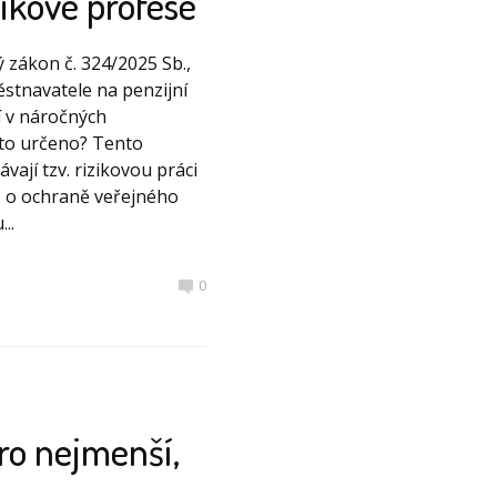
ikové profese
ý zákon č. 324/2025 Sb.,
ěstnavatele na penzijní
jí v náročných
 to určeno? Tento
vají tzv. rizikovou práci
ů o ochraně veřejného
..
0
ro nejmenší,