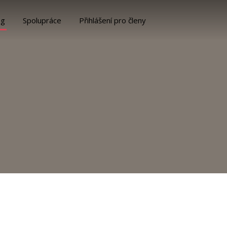
og
Spolupráce
Přihlášení pro členy