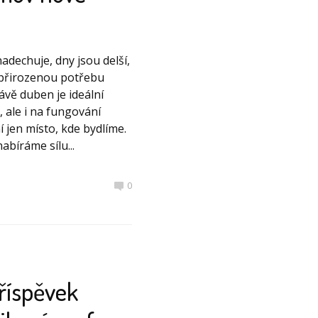
adechuje, dny jsou delší,
 přirozenou potřebu
ávě duben je ideální
, ale i na fungování
 jen místo, kde bydlíme.
abíráme sílu...
0
příspěvek