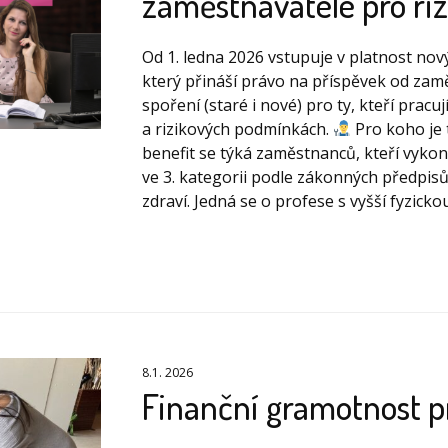
zaměstnavatele pro riz
Od 1. ledna 2026 vstupuje v platnost nov
který přináší právo na příspěvek od zam
spoření (staré i nové) pro ty, kteří pracu
a rizikových podmínkách.
Pro koho je
benefit se týká zaměstnanců, kteří vykoná
ve 3. kategorii podle zákonných předpis
zdraví. Jedná se o profese s vyšší fyzickou.
8.1. 2026
Finanční gramotnost p