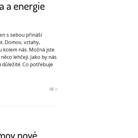
a a energie
ten s sebou přináší
t. Domov, vztahy,
ru kolem nás. Možná jste
 něco lehčeji. Jako by nás
 důležité. Co potřebuje
0
omov nové