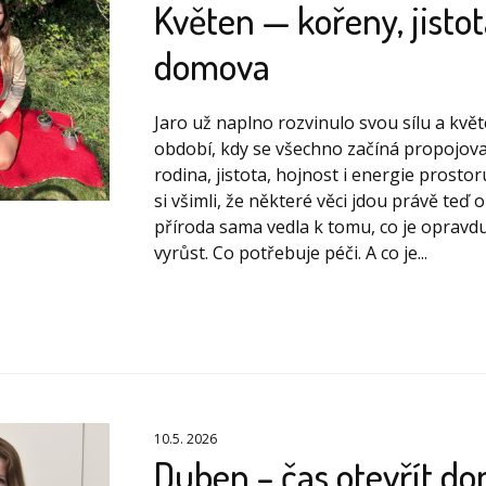
Květen — kořeny, jistot
domova
Jaro už naplno rozvinulo svou sílu a kvě
období, kdy se všechno začíná propojova
rodina, jistota, hojnost i energie prosto
si všimli, že některé věci jdou právě teď o
příroda sama vedla k tomu, co je opravdu
vyrůst. Co potřebuje péči. A co je...
10.5. 2026
Duben – čas otevřít d