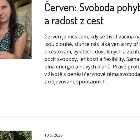
Červen: Svoboda pohyb
a radost z cest
Červen je měsícem, kdy se život začíná n
jsou dlouhé, slunce nás láká ven a my př
o cestování, výletech, dovolených a záži
pocit svobody, lehkosti a flexibility. Sa
plná energie a nových plánů. Právě proto
v životě s penězi červnové téma svoboda
z objevování, spontánních...
10.6. 2026