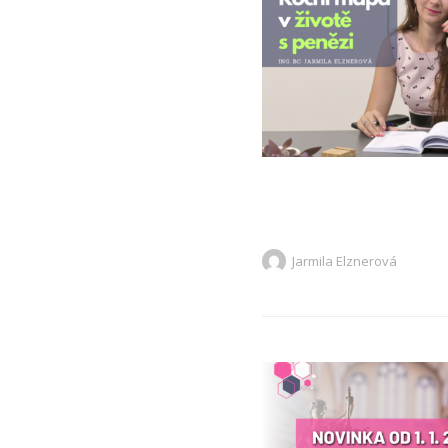
Jarmila Elznerová