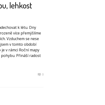
u, lehkost
adechovat k létu. Dny
irozeně více přemýšlíme
tcích. Vzduchem se nese
ma jsem v tomto období
 je v rámci Roční mapy
 pohybu. Přináší radost
0