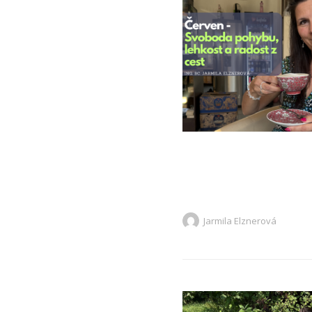
Jarmila Elznerová