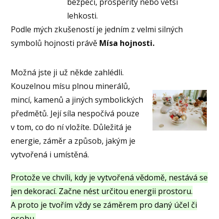
bezpečí, prosperity nebo větší
lehkosti.
Podle mých zkušeností je jedním z velmi silných
symbolů hojnosti právě
Mísa hojnosti.
Možná jste ji už někde zahlédli.
Kouzelnou mísu plnou minerálů,
mincí, kamenů a jiných symbolických
předmětů. Její síla nespočívá pouze
v tom, co do ní vložíte. Důležitá je
energie, záměr a způsob, jakým je
vytvořená i umístěná.
Protože ve chvíli, kdy je vytvořená vědomě, nestává se
jen dekorací. Začne nést určitou energii prostoru.
A proto je tvořím vždy se záměrem pro daný účel či
osobu.