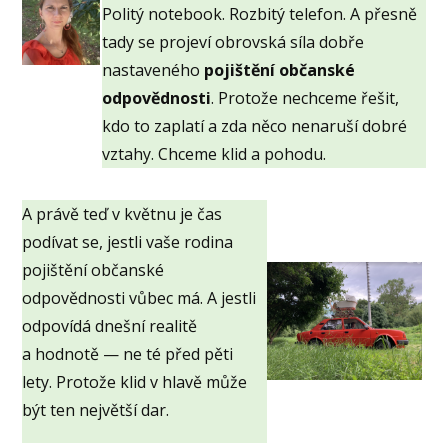
Politý notebook. Rozbitý telefon. A přesně
tady se projeví obrovská síla dobře
nastaveného
pojištění občanské
odpovědnosti
. Protože nechceme řešit,
kdo to zaplatí a zda něco nenaruší dobré
vztahy. Chceme klid a pohodu.
A právě teď v květnu je čas
podívat se, jestli vaše rodina
pojištění občanské
odpovědnosti vůbec má. A jestli
odpovídá dnešní realitě
a hodnotě — ne té před pěti
lety. Protože klid v hlavě může
být ten největší dar.