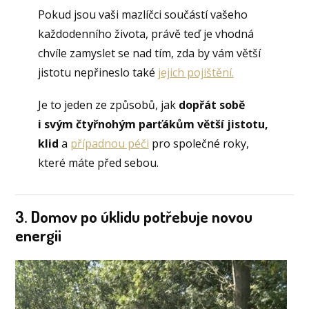
Pokud jsou vaši mazlíčci součástí vašeho
každodenního života, právě teď je vhodná
chvíle zamyslet se nad tím, zda by vám větší
jistotu nepřineslo také
jejich pojištění.
Je to jeden ze způsobů, jak
dopřát sobě
i svým čtyřnohým parťákům větší jistotu,
klid
a
případnou péči
pro společné roky,
které máte před sebou.
3. Domov po úklidu potřebuje novou
energii