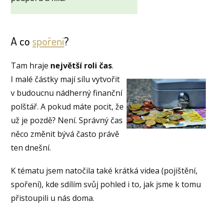
A co
spoření
?
Tam hraje
největší roli čas
.
I malé částky mají sílu vytvořit
v budoucnu nádherný finanční
polštář. A pokud máte pocit, že
už je pozdě? Není. Správný čas
něco změnit bývá často právě
ten dnešní.
K tématu jsem natočila také krátká videa (pojištění,
spoření), kde sdílím svůj pohled i to, jak jsme k tomu
přistoupili u nás doma.