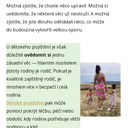
Možná zjistíte, že chcete něco upravit. Možná si
uvědomíte, že některé věci už neslouží. A možná
zjistíte, že jste dlouho odkládali něco, co může
do budoucna vytvořit velkou oporu.
U dětského pojištění je však
důležité
uvědomit si
jednu
zásadní věc — hlavním nositelem
jistoty rodiny je rodič. Pokud je
kvalitně zajištěný rodič, je
mnohem více v bezpečí i celá
rodina.
Dětské pojištění
pak může
pomoci pokrýt léčbu, péči nebo
období, kdy rodina potřebuje větší
podporu a klid.