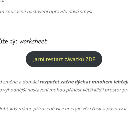
it,
ám současné nastavení opravdu dává smysl.
ůže být
worksheet:
Jarní restart závazků ZDE
ná změna a domácí
rozpočet začne dýchat mnohem lehčej
 výhodnější nastavení mohou přinést větší klid i prostor pro
dobí, kdy máme přirozeně více energie věci řešit a posouvat.