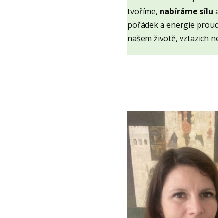
tvoříme,
nabíráme sílu
a
pořádek a energie proud
našem životě, vztazích n