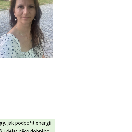
py
, jak podpořit energii
eň udělat něco dobrého