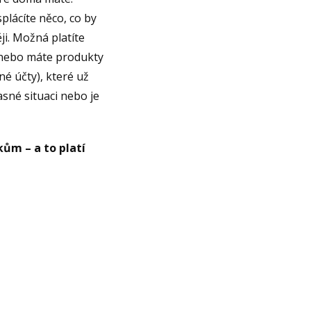
lácíte něco, co by
ji. Možná platíte
 nebo máte produkty
ené účty), které už
sné situaci nebo je
ům – a to platí