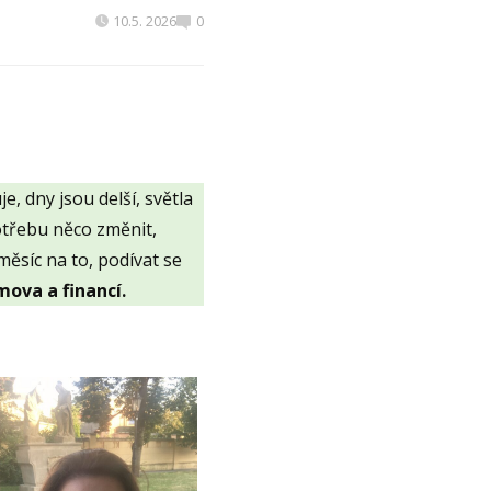
10.5. 2026
0
, dny jsou delší, světla
otřebu něco změnit,
měsíc na to, podívat se
ova a financí.