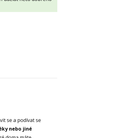
vit se a podívat se
éky nebo jiné
ré doma máte.