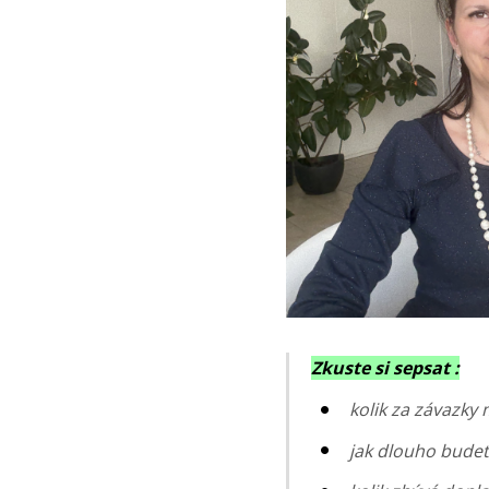
Zkuste si sepsat :
kolik za závazky 
jak dlouho budete