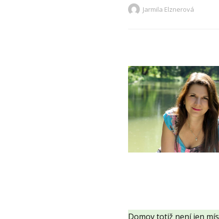
Jarmila Elznerová
Domov totiž není jen mís