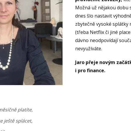
Možná už nějakou dobu sp
dnes šlo nastavit výhodně
zbytečně vysoké splátky
(třeba Netflix či jiné plac
dávno neodpovídají souča
nevyužíváte.
Jaro přeje novým začátk
i pro finance.
měsíčně platíte,
 ještě splácet,