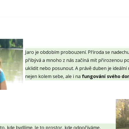
Jaro je obdobím probouzení. Příroda se nadechuje
přibývá a mnoho z nás začíná mít přirozenou p
uklidit nebo posunout. A právě duben je ideální 
nejen kolem sebe, ale i na
fungování svého dom
to, kde bydlíme. Je to prostor, kde odpočíváme,