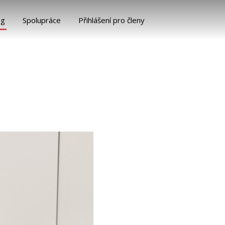
og
Spolupráce
Přihlášení pro členy