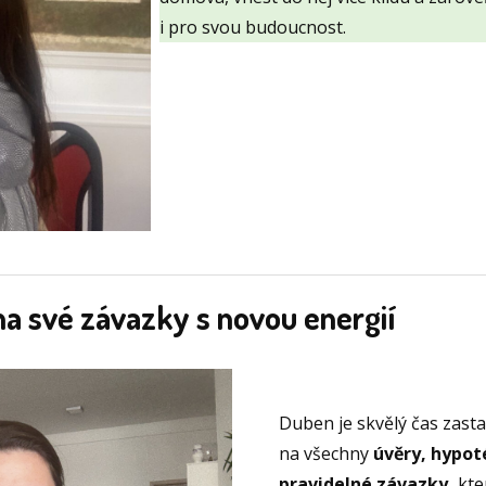
i pro svou budoucnost.
 na své závazky s novou energií
Duben je skvělý čas zasta
na všechny
úvěry, hypot
pravidelné závazky,
kte