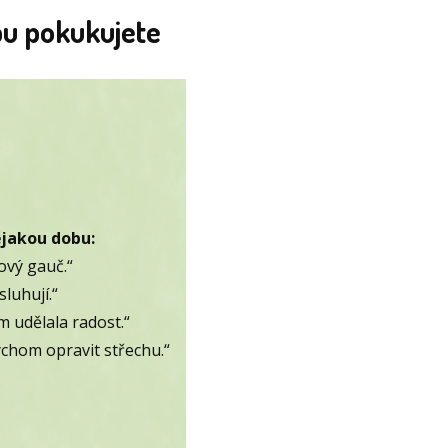
bu pokukujete
ějakou dobu:
ový gauč.“
luhují.“
 udělala radost.“
ychom opravit střechu.“