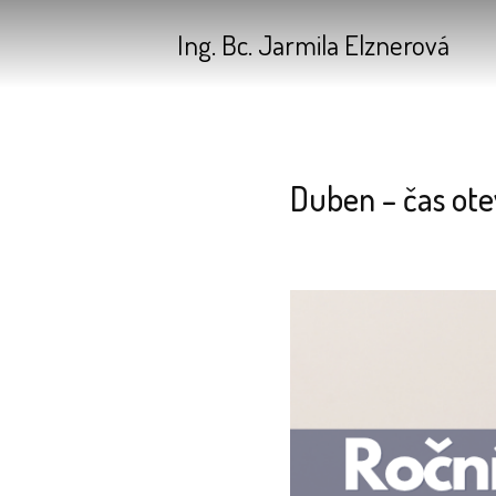
Ing. Bc. Jarmila Elznerová
Duben – čas ote