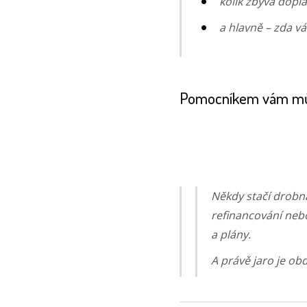
kolik zbývá doplat
a hlavně – zda v
Pomocníkem vám m
Někdy stačí drob
refinancování nebo
a plány.
A právě jaro je ob