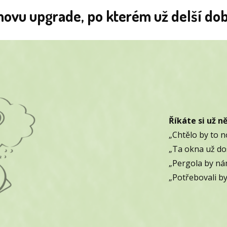
movu upgrade, po kterém už delší do
Říkáte si už n
„Chtělo by to n
„Ta okna už dos
„Pergola by nám
„Potřebovali b