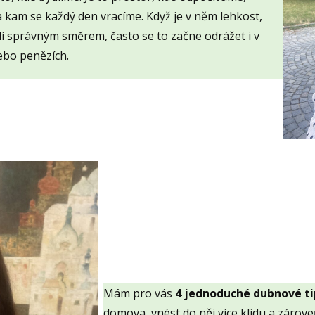
 kam se každý den vracíme. Když je v něm lehkost,
í správným směrem, často se to začne odrážet i v
ebo penězích.
Mám pro vás
4 jednoduché dubnové ti
domova, vnést do něj více klidu a zárov