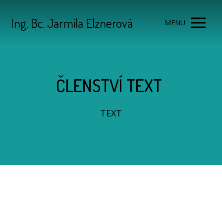
Ing. Bc. Jarmila Elznerová
MENU
ČLENSTVÍ TEXT
TEXT